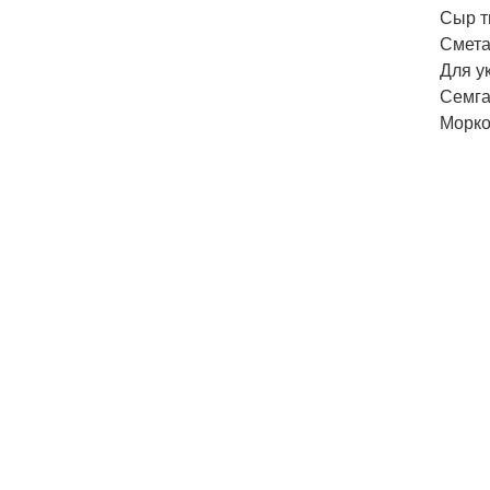
Сыр тв
Сметан
Для у
Семга
Морко