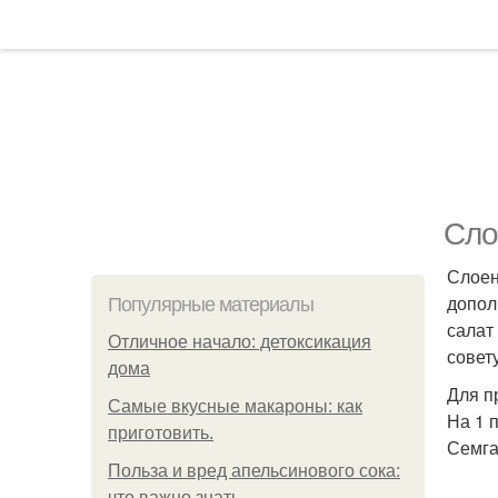
Сло
Слоен
допол
Популярные материалы
салат
Отличное начало: детоксикация
совет
дома
Для п
Самые вкусные макароны: как
На 1 
приготовить.
Семга
Польза и вред апельсинового сока:
что важно знать