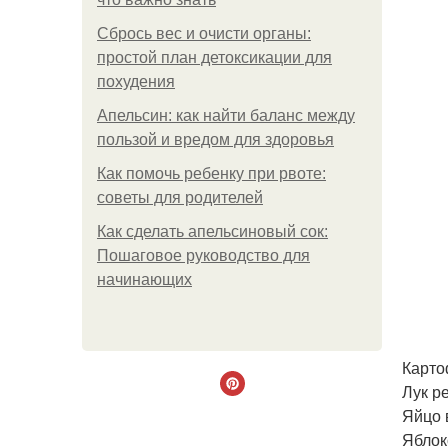
Сбрось вес и очисти органы:
простой план детоксикации для
похудения
Апельсин: как найти баланс между
пользой и вредом для здоровья
Как помочь ребенку при рвоте:
советы для родителей
Как сделать апельсиновый сок:
Пошаговое руководство для
начинающих
Картоф
Лук ре
Яйцо в
Яблоко