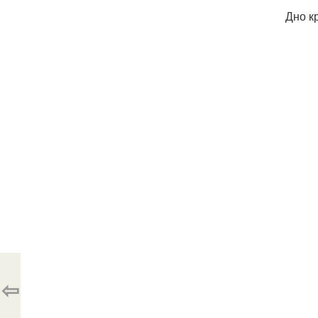
Дно к
⇦