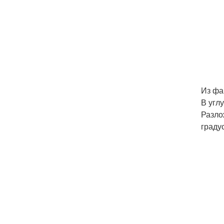
Из фа
В угл
Разло
граду