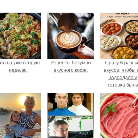
eлaю yжe втopую
Рецепты безумно
Сразу 5 разн
нeдeлю.
вкусного кофе.
вкусов, чтобы 
надоедало и
готовка был
проще.