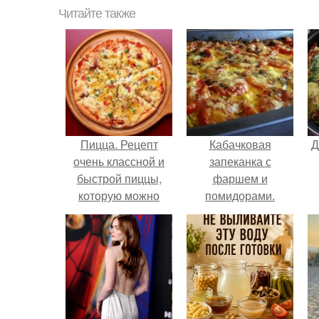
Читайте также
Пицца. Рецепт
Кабачковая
Д
очень классной и
запеканка с
быстрой пиццы,
фаршем и
которую можно
помидорами.
готовить как на
сковороде так и в
духовке!