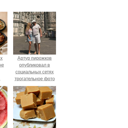
ых
Артур пирожков
не
опубликовал в
социальных сетях
а
трогательное фото
с супругой
Анжеликой,
сделанное во
время их недавнего
путешествия в
Италию.