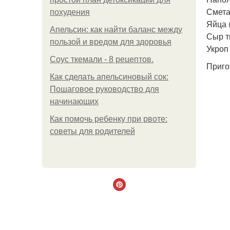
Смета
похудения
Яйца 
Апельсин: как найти баланс между
Сыр т
пользой и вредом для здоровья
Укроп 
Соус ткемали - 8 рецептов.
Приго
Как сделать апельсиновый сок:
Пошаговое руководство для
начинающих
Как помочь ребенку при рвоте:
советы для родителей