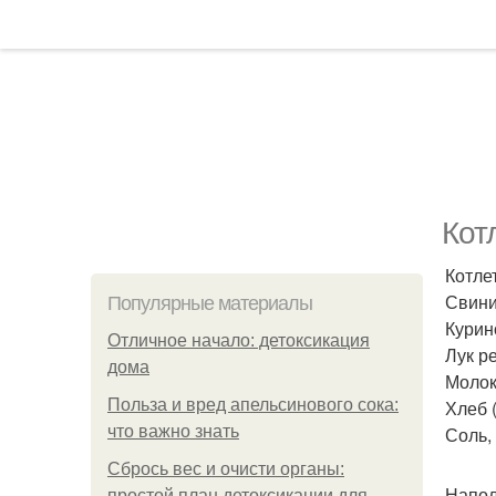
Кот
Котле
Свини
Популярные материалы
Курин
Отличное начало: детоксикация
Лук ре
дома
Молок
Польза и вред апельсинового сока:
Хлеб (
что важно знать
Соль, 
Сбрось вес и очисти органы:
Напол
простой план детоксикации для