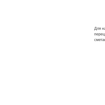
Для н
перец
смета