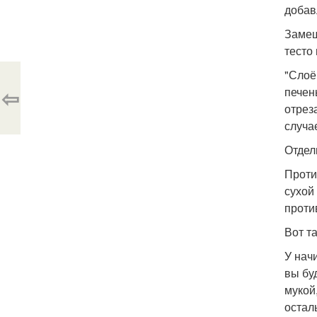
добав
Замеш
тесто 
"Слоё
⇦
печен
отрез
случа
Отдел
Проти
сухой
проти
Вот т
У нач
вы бу
мукой
остал