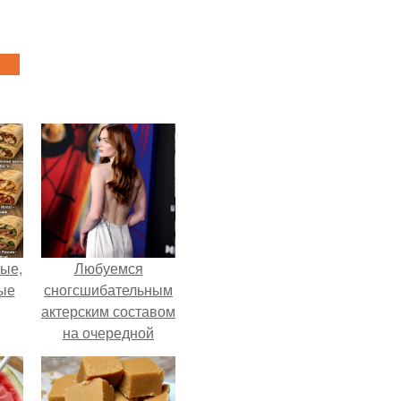
ые,
Любуемся
ные
сногсшибательным
актерским составом
на очередной
премьере нового
человека - паука.