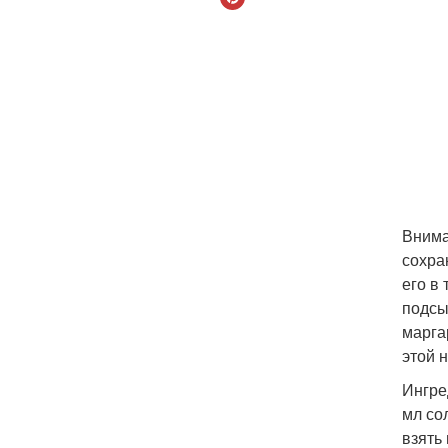
Внима
сохра
его в
подсы
марга
этой 
Ингре
мл со
взять