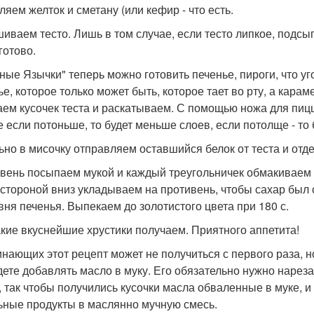
ляем желток и сметану (или кефир - что есть.
иваем тесто. Лишь в том случае, если тесто липкое, подс
готово.
ные Язычки" теперь можно готовить печенье, пироги, что у
ье, которое только может быть, которое тает во рту, а карам
аем кусочек теста и раскатываем. С помощью ножа для пицц
е если потоньше, то будет меньше слоев, если потолще - то
ьно в мисочку отправляем оставшийся белок от теста и отде
вень посыпаем мукой и каждый треугольничек обмакиваем в 
 стороной вниз укладываем на противень, чтобы сахар был 
вня печенья. Выпекаем до золотистого цвета при 180 с.
акие вкуснейшие хрустики получаем. Приятного аппетита!
инающих этот рецепт может не получиться с первого раза, но
дете добавлять масло в муку. Его обязательно нужно нарез
, так чтобы получились кусочки масла обваленные в муке, и
ьные продукты в маслянно мучную смесь.