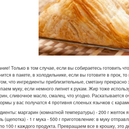
ние! Только в том случае, если вы собираетесь готовить что
нится в пакете, в холодильнике, если вы готовите в прок, т
 том, что ингредиенты приблизительные, сметану прекрасно
паем муку, если немного липнет к рукам. Жир тоже исполь
рин, сливочное масло, смалец, что угодно. Раскатывается оче
нормы у вас получатся 4 противня слоеных язычков с караме
диенты: маргарин (комнатной температуры) - 200 г желток я
ль (щепотка) - 1 г мука - 500 г приготовление: в муку отпр
 по 100 г каждого продукта. Превращаем все в крошку, это 