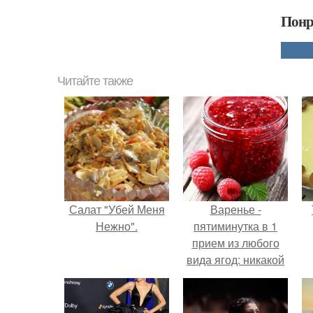
Понр
Читайте также
Салат "Убей Меня
Варенье -
Нежно".
пятиминутка в 1
прием из любого
вида ягод: никакой
длительной варки,
все витамины на
месте!