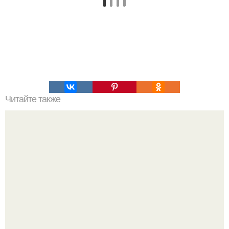
Читайте также
Творожные завитушки в сметанной заливке. Творожные
завитушки. Ингредиенты: