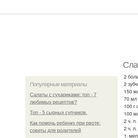
Сла
2 бол
2 зубч
Популярные материалы
150 м
Салаты с сухариками: топ - 7
70 мл
любимых рецептов?
100 г 
Топ - 5 сырных супчиков.
100 м
2 ч. л
Как помочь ребенку при рвоте:
2 ч. л
советы для родителей
1. ме