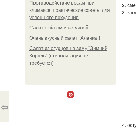
Противодействие весам при
2. см
климаксе: практические советы для
3. заг
успешного похудения
Салат с яйцом и ветчиной.
Очень вкусный салат "Аленка"!
Салат из огурцов на зиму "Зимний
Король" (стерилизация не
требуется).
⇦
4. ос