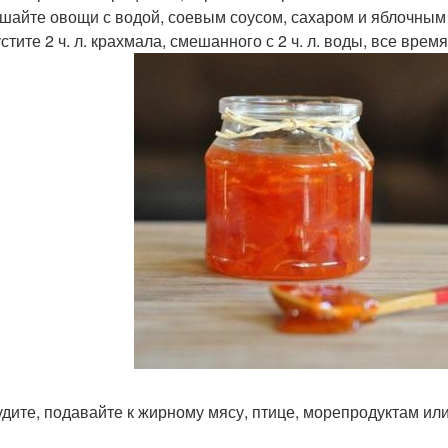
ешайте овощи с водой, соевым соусом, сахаром и яблочным 
устите 2 ч. л. крахмала, смешанного с 2 ч. л. воды, все вре
тудите, подавайте к жирному мясу, птице, морепродуктам ил