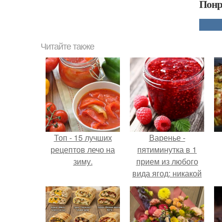
Понр
Читайте также
Топ - 15 лучших
Варенье -
рецептов лечо на
пятиминутка в 1
зиму.
прием из любого
вида ягод: никакой
длительной варки,
все витамины на
месте!