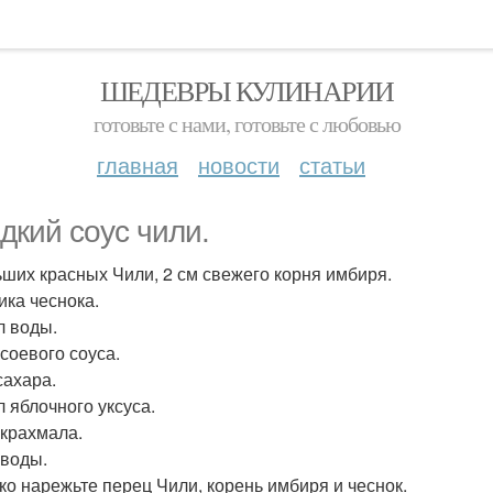
ШЕДЕВРЫ КУЛИНАРИИ
готовьте с нами, готовьте с любовью
главная
новости
статьи
дкий соус чили.
ьших красных Чили, 2 см свежего корня имбиря.
ика чеснока.
л воды.
 соевого соуса.
сахара.
л яблочного уксуса.
. крахмала.
. воды.
лко нарежьте перец Чили, корень имбиря и чеснок.