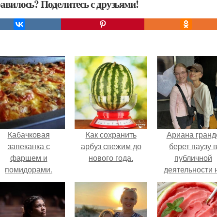
авилось? Поделитесь с друзьями!
Кабачковая
Как сохранить
Ариана гранд
запеканка с
арбуз свежим до
берет паузу 
фаршем и
нового года.
публичной
помидорами.
деятельности 
фоне слухов 
своем здоровь