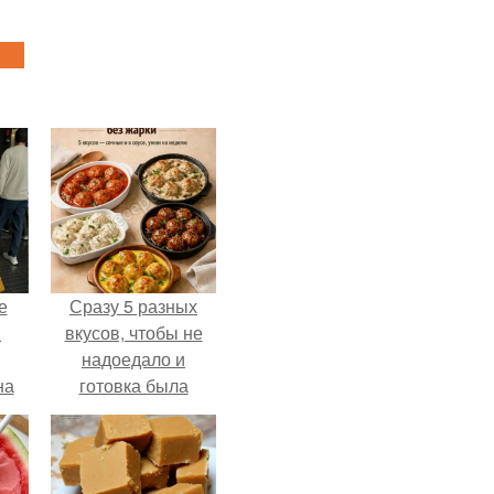
е
Сразу 5 разных
в
вкусов, чтобы не
надоедало и
на
готовка была
о
проще.
е.