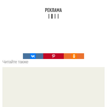
Читайте также
Колбаса в кружке (домашняя, варёная.