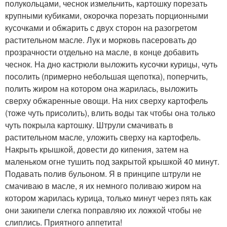
полукольцами, чеснок измельчить, картошку порезать
крупными кубиками, окорочка порезать порционными
кусочками и обжарить с двух сторон на разогретом
растительном масле. Лук и морковь пасеровать до
прозрачности отдельно на масле, в конце добавить
чеснок. На дно кастрюли выложить кусочки курицы, чуть
посолить (примерно небольшая щепотка), поперчить,
полить жиром на котором она жарилась, выложить
сверху обжаренные овощи. На них сверху картофель
(тоже чуть присолить), влить воды так чтобы она только
чуть покрыла картошку. Штрули смачивать в
растительном масле, уложить сверху на картофель.
Накрыть крышкой, довести до кипения, затем на
маленьком огне тушить под закрытой крышкой 40 минут.
Подавать полив бульоном. Я в принципе штрули не
смачиваю в масле, я их немного поливаю жиром на
котором жарилась курица, только минут через пять как
они закипели слегка поправляю их ложкой чтобы не
слиплись. Приятного аппетита!