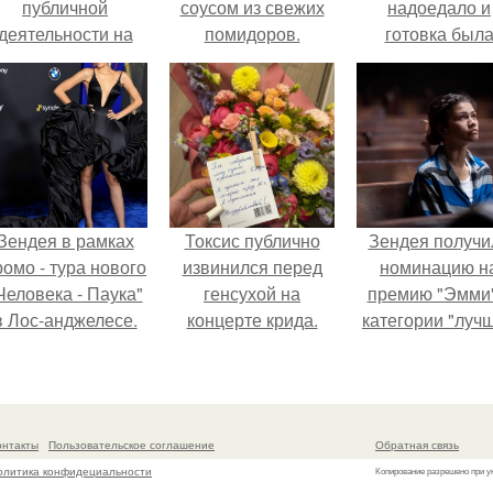
публичной
соусом из свежих
надоедало и
деятельности на
помидоров.
готовка был
фоне слухов о
проще.
своем здоровье.
Зендея в рамках
Токсис публично
Зендея получи
ромо - тура нового
извинился перед
номинацию н
Человека - Паука"
генсухой на
премию "Эмми"
в Лос-анджелесе.
концерте крида.
категории "луч
актриса в
драматическо
сериале" за тре
сезон "эйфории
онтакты
Пользовательское соглашение
Обратная связь
олитика конфидециальности
Копирование разрешено при у