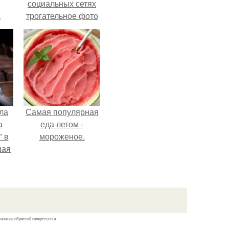
социальных сетях
а
трогательное фото
с супругой
Анжеликой,
сделанное во
время их недавнего
путешествия в
Италию.
ла
Самая популярная
а
еда летом -
 в
мороженое.
шая
м
тий
".
казании обратной гиперссылки.