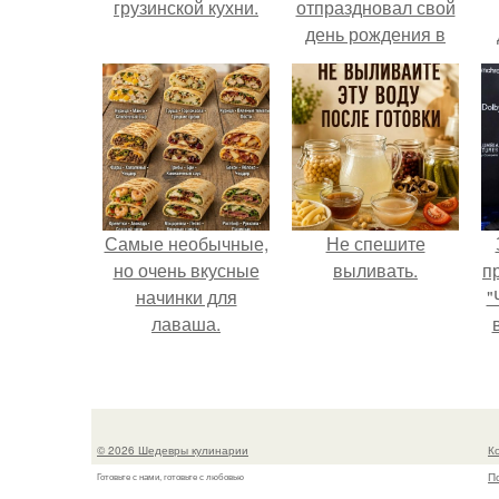
грузинской кухни.
отпраздновал свой
день рождения в
кругу самых
близких и родных
людей.
Самые необычные,
Не спешите
но очень вкусные
выливать.
п
начинки для
"
лаваша.
© 2026 Шедевры кулинарии
К
П
Готовьте с нами, готовьте с любовью