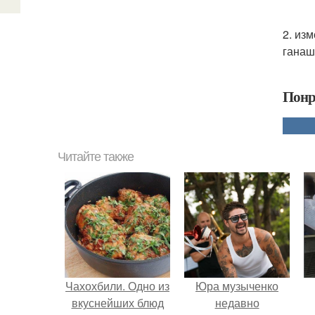
2. из
ганаш
Понр
Читайте также
Чахохбили. Одно из
Юра музыченко
вкуснейших блюд
недавно