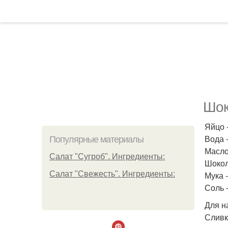
Шок
Яйцо -
Вода -
Популярные материалы
Масло
Салат "Сугроб". Ингредиенты:
Шокола
Салат "Свежесть". Ингредиенты:
Мука -
Соль 
Для н
Сливк