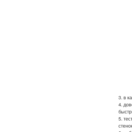
3. в 
4. до
быстр
5. те
стено