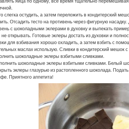
бавлять яйца по одному, всё время тщательно перемешивая.
ичной.
сто слегка остудить, а затем переложить в кондитерский ме
лить. Отсадить тесто на противень через фигурную насадку. 
вень с шоколадными эклерами в духовку и выпекать пример
 не открывать. Готовые эклеры достать из духовки и полнос
ивки для взбивания хорошо охладить, а затем взбить с помо
тельных маслах использую. Сливки в кондитерский мешок с
полнить шоколадные эклеры взбитыми сливками.
аполнить шоколадные эклеры взбитыми сливками. Белый шо
окрыть эклеры глазурью из растопленного шоколада. Подат
офе. Приятного аппетита!