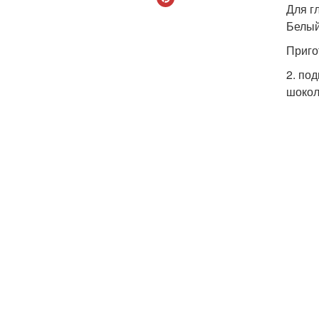
Для г
Белый
Приго
2. по
шокол