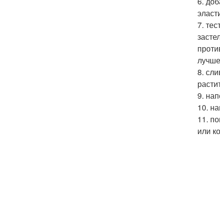
6. до
эласт
7. те
засте
проти
лучше
8. сл
расти
9. на
10. н
11. п
или к