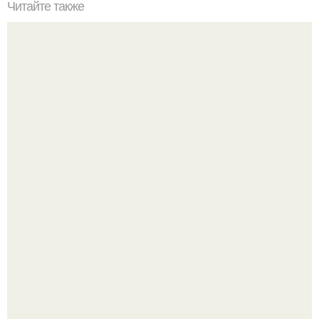
Читайте также
Колбаса домашняя куриная быстрого приготовления -
обалденный вкус!
Варенье - пятиминутка в 1 прием из любого вида ягод:
никакой длительной варки, все витамины на месте!