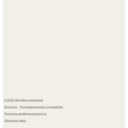
Мария порошина показала повзрослевшую дочь.
Первый раз я попробовал его, когда приехал в гости к
деду.
© 2026 Шедевры кулинарии
Контакты
Пользовательское соглашение
Политика конфидециальности
Обратная связь