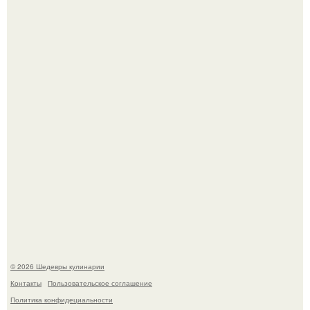
Сын Луи де фюнеса, который выбрал свой путь.
Самая популярная еда летом - мороженое.
© 2026 Шедевры кулинарии
Контакты
Пользовательское соглашение
Политика конфидециальности