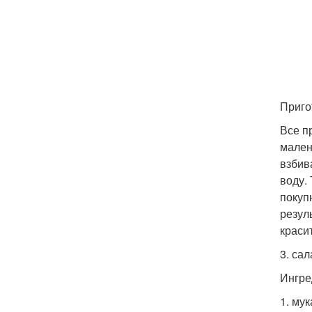
Приго
Все п
мален
взбив
воду.
покуп
резул
краси
3. са
Ингре
1. мука