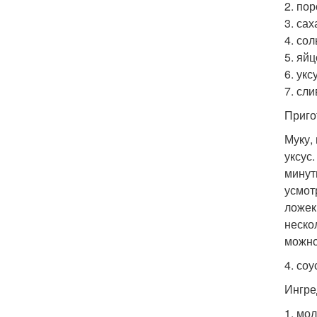
2. пор
3. саха
4. соль
5. яйц
6. укс
7. сли
Приго
Муку,
уксус
минут
усмот
ложек
неско
можно
4. со
Ингре
1. мол