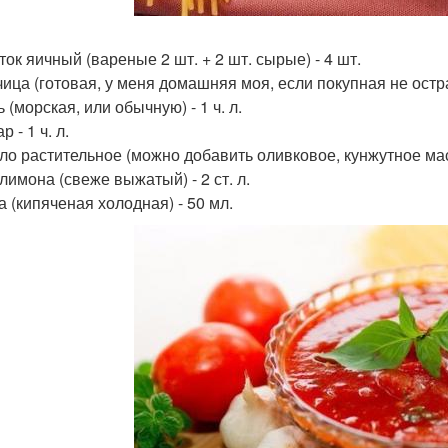
ток яичный (вареные 2 шт. + 2 шт. сырые) - 4 шт.
чица (готовая, у меня домашняя моя, если покупная не острая
ь (морская, или обычную) - 1 ч. л.
р - 1 ч. л.
сло растительное (можно добавить оливковое, кунжутное мас
 лимона (свеже выжатый) - 2 ст. л.
а (кипяченая холодная) - 50 мл.