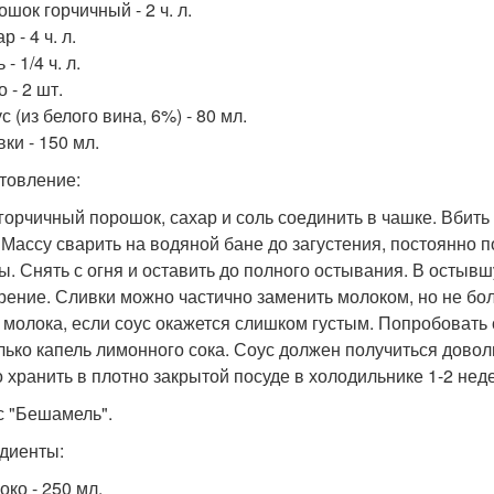
ошок горчичный - 2 ч. л.
р - 4 ч. л.
 - 1/4 ч. л.
о - 2 шт.
ус (из белого вина, 6%) - 80 мл.
вки - 150 мл.
товление:
 горчичный порошок, сахар и соль соединить в чашке. Вбит
. Массу сварить на водяной бане до загустения, постоянно 
ы. Снять с огня и оставить до полного остывания. В остыв
рение. Сливки можно частично заменить молоком, но не боль
 молока, если соус окажется слишком густым. Попробовать 
лько капель лимонного сока. Соус должен получиться дово
 хранить в плотно закрытой посуде в холодильнике 1-2 нед
ус "Бешамель".
диенты:
око - 250 мл.