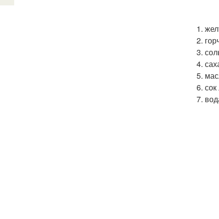
1. жел
2. гор
3. сол
4. саха
5. ма
6. сок
7. вод