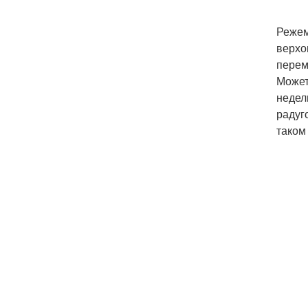
Режем
верхо
перем
Может
недел
радуг
таком