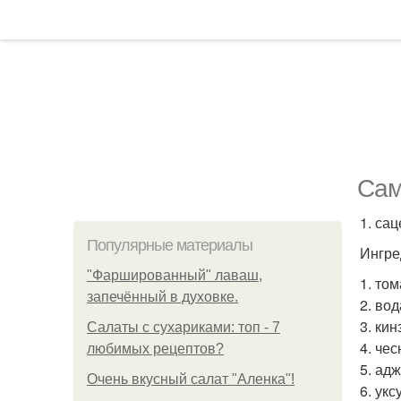
Сам
1. сац
Популярные материалы
Ингре
"Фаршированный" лаваш,
1. том
запечённый в духовке.
2. вод
3. кин
Салаты с сухариками: топ - 7
4. чес
любимых рецептов?
5. адж
Очень вкусный салат "Аленка"!
6. укс