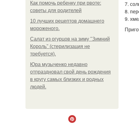
Как помочь ребенку при рвоте:
7. соль
советы для родителей
8. пер
9. хме
10 лучших рецептов домашнего
мороженого.
Приго
Салат из огурцов на зиму "Зимний
Король" (стерилизация не
требуется).
Юра музыченко недавно
отпраздновал свой день рождения
в кругу самых близких и родных
людей.