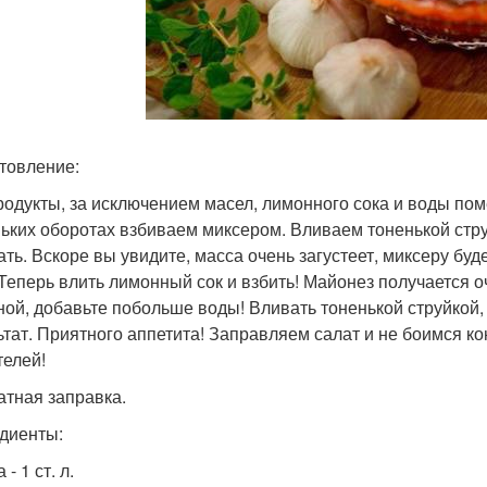
товление:
родукты, за исключением масел, лимонного сока и воды по
ьких оборотах взбиваем миксером. Вливаем тоненькой стру
ать. Вскоре вы увидите, масса очень загустеет, миксеру буд
 Теперь влить лимонный сок и взбить! Майонез получается о
ной, добавьте побольше воды! Вливать тоненькой струйкой,
ьтат. Приятного аппетита! Заправляем салат и не боимся ко
телей!
латная заправка.
диенты:
 - 1 ст. л.