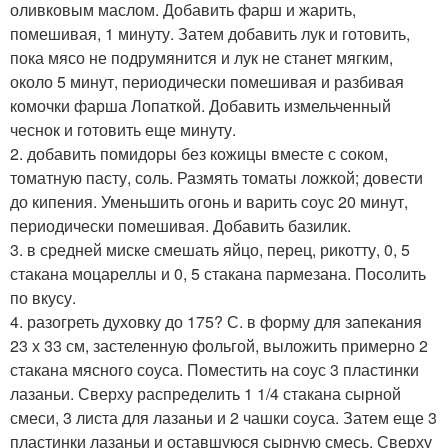
оливковым маслом. Добавить фарш и жарить,
помешивая, 1 минуту. Затем добавить лук и готовить,
пока мясо не подрумянится и лук не станет мягким,
около 5 минут, периодически помешивая и разбивая
комочки фарша Лопаткой. Добавить измельченный
чеснок и готовить еще минуту.
2. добавить помидоры без кожицы вместе с соком,
томатную пасту, соль. Размять томаты ложкой; довести
до кипения. Уменьшить огонь и варить соус 20 минут,
периодически помешивая. Добавить базилик.
3. в средней миске смешать яйцо, перец, рикотту, 0, 5
стакана моцареллы и 0, 5 стакана пармезана. Посолить
по вкусу.
4. разогреть духовку до 175? С. в форму для запекания
23 х 33 см, застеленную фольгой, выложить примерно 2
стакана мясного соуса. Поместить на соус 3 пластинки
лазаньи. Сверху распределить 1 1/4 стакана сырной
смеси, 3 листа для лазаньи и 2 чашки соуса. Затем еще 3
пластинки лазаньи и оставшуюся сырную смесь. Сверху