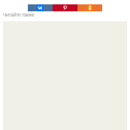
Читайте также
Варианты супер вкусных и быстрых ужина!
Татарский пирог "Сметанник".