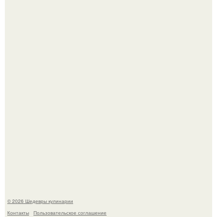
Этот рецепт с первого раза даже у новичков получается.
Родион Газманов тепло поздравил своего отца,
знаменитого певца Олега Газманова, с важным
юбилеем - 75-летием.
© 2026 Шедевры кулинарии
Контакты
Пользовательское соглашение