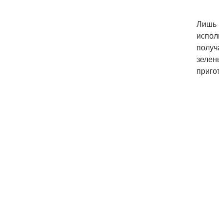
Лишь 
испол
получ
зелен
приго