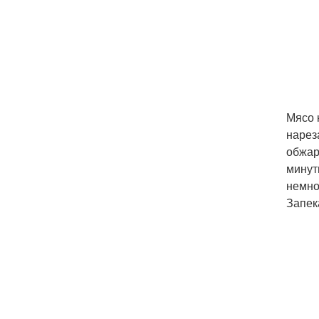
Мясо 
нарез
обжар
минут
немно
Запек