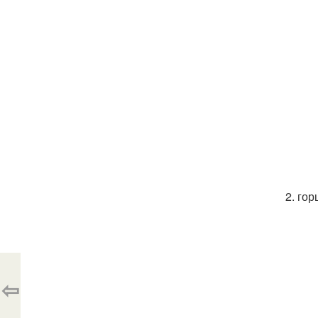
2. го
⇦