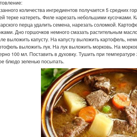
товление:
азанного количества ингредиентов получается 5 средних го
ей терке натереть. Филе нарезать небольшими кусочками. К
гарского перца удалить семена, нарезать соломкой. Картофе
чками. Дно горшочков немного смазать растительным масло
ле выложить капусту. На капусту выложить картофель, немн
ртофель выложить лук. На лук выложить морковь. На морко
ерно 100 мл. Поставить в духовку. Тушить при температуре 2
ое блюдо зеленью посыпать.