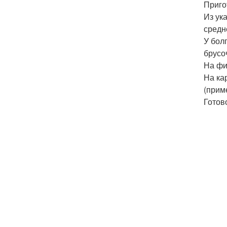
Приго
Из ук
средн
У бол
брусо
На фи
На ка
(прим
Готов