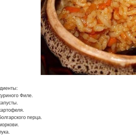
диенты:
 куриного Филе.
капусты.
 картофеля.
болгарского перца.
 моркови.
лука.