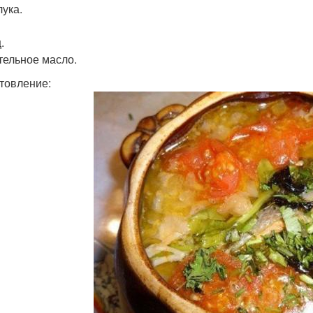
лука.
.
тельное масло.
товление: