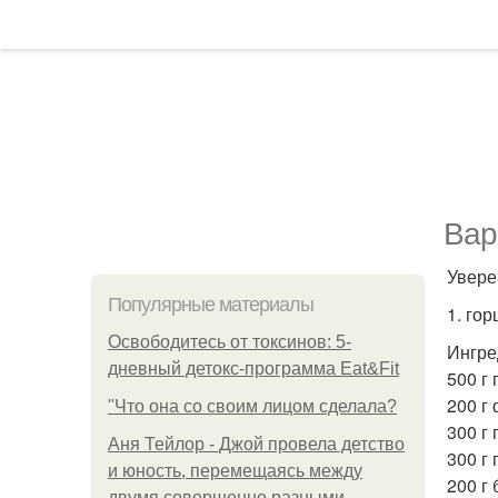
Вар
Увере
Популярные материалы
1. го
Освободитесь от токсинов: 5-
Ингре
дневный детокс-программа Eat&Fit
500 г
200 г
"Что она со своим лицом сделала?
300 г
Аня Тейлор - Джой провела детство
300 г 
и юность, перемещаясь между
200 г 
двумя совершенно разными