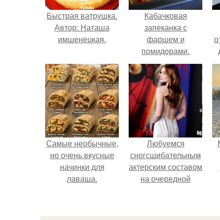
Быстрая ватрушка.
Кабачковая
Автор: Наташа
запеканка с
имшенецкая.
фаршем и
о
помидорами.
Самые необычные,
Любуемся
но очень вкусные
сногсшибательным
начинки для
актерским составом
лаваша.
на очередной
премьере нового
человека - паука.