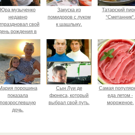
Юра музыченко
Закуска из
Татарский пир
недавно
помидоров с луком
"Сметанник".
тпраздновал свой
к шашлыку.
день рождения в
кругу самых
близких и родных
людей.
Мария порошина
Сын Луи де
Самая популяр
показала
фюнеса, который
еда летом -
повзрослевшую
выбрал свой путь.
мороженое.
дочь.