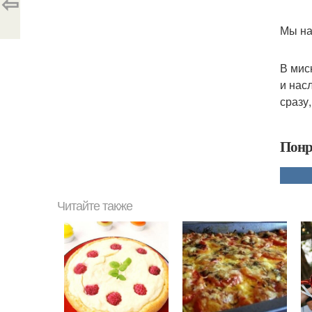
⇦
Мы на
В мис
и нас
сразу
Понр
Читайте также