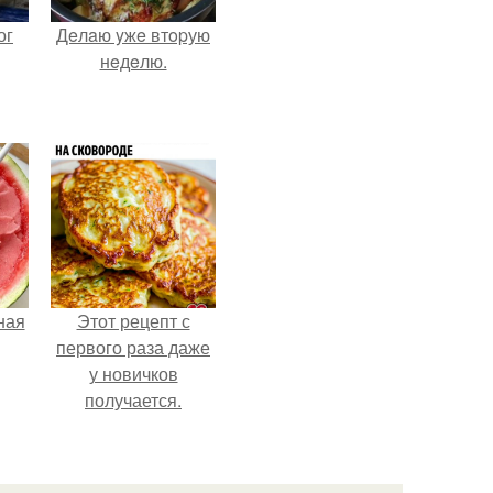
ог
Дeлaю yжe втopую
нeдeлю.
ная
Этот рецепт с
первого раза даже
у новичков
получается.