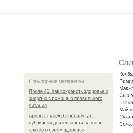
Сал
Колбас
Помид
Популярные материалы
Мак - 1
После 40: Как сохранить здоровье и
Сыр г
энергию с помощью правильного
Чеснок
питания
Майон
Ариана гранде берет паузу в
Сухар
публичной деятельности на фоне
Соль.
слухов о своем здоровье.