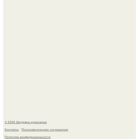
Первый раз я попробовал его, когда приехал в гости к
деду.
Лето - лучшее время для сочных овощей, свежей зелени
и салатов, которые готовятся буквально за несколько
минут.
© 2026 Шедевры кулинарии
Контакты
Пользовательское соглашение
Политика конфидециальности