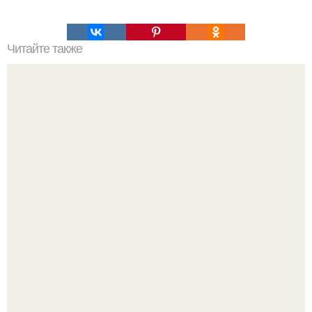
Читайте также
Как сделать голубцы в 3 раза вкуснее.
Amirchik купил себе свою первую машину - настоящий