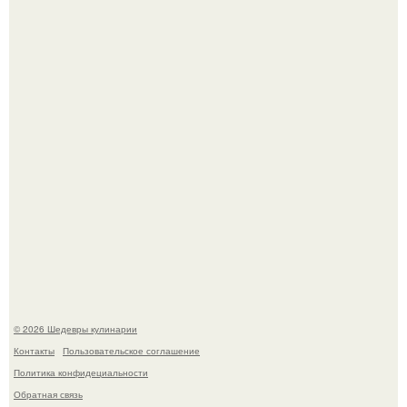
Зендея в рамках промо - тура нового "Человека - Паука"
в Лос-анджелесе.
Мария порошина показала повзрослевшую дочь.
© 2026 Шедевры кулинарии
Контакты
Пользовательское соглашение
Политика конфидециальности
Обратная связь