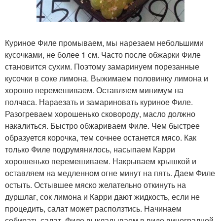
Куриное Филе промываем, мы нарезаем небольшими
кусочками, не более 1 см. Часто после обжарки Филе
становится сухим. Поэтому замаринуем порезанные
кусочки в соке лимона. Выжимаем половинку лимона и
хорошо перемешиваем. Оставляем минимум на
полчаса. Нараезать и замариновать куриное Филе.
Разогреваем хорошенько сковороду, масло должно
накалиться. Быстро обжариваем Филе. Чем быстрее
образуется корочка, тем сочнее останется мясо. Как
только Филе подрумянилось, насыпаем Карри
хорошенько перемешиваем. Накрываем крышкой и
оставляем на медленном огне минут на пять. Даем Филе
остыть. Остывшее мяско желательно откинуть на
дуршлаг, сок лимона и Карри дают жидкость, если не
процедить, салат может расползтись. Начинаем
собирать салат. Филе выкладываем в виде виноградной