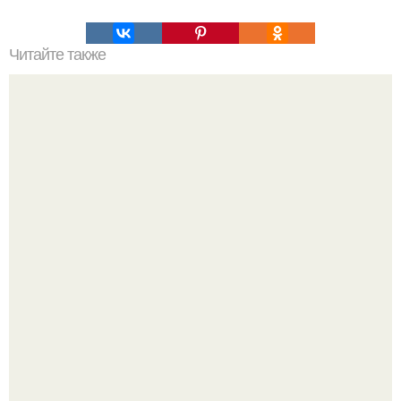
Читайте также
Торт "Сникерс". Этот торт пеку уже второй раз и
однозначно буду печь еще.