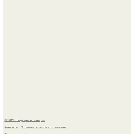
Лето - лучшее время для сочных овощей, свежей зелени
и салатов, которые готовятся буквально за несколько
минут.
Этот рецепт с первого раза даже у новичков получается.
© 2026 Шедевры кулинарии
Контакты
Пользовательское соглашение