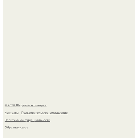
Самая популярная еда летом - мороженое.
Первый раз я попробовал его, когда приехал в гости к
деду.
© 2026 Шедевры кулинарии
Контакты
Пользовательское соглашение
Политика конфидециальности
Обратная связь