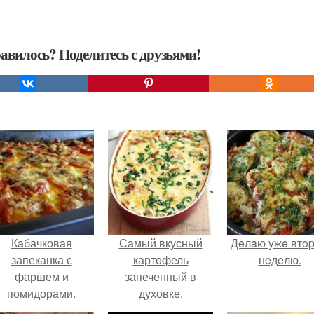
авилось? Поделитесь с друзьями!
Кабачковая
Самый вкусный
Дeлaю yжe втo
запеканка с
картофель
нeдeлю.
фаршем и
запеченный в
помидорами.
духовке.