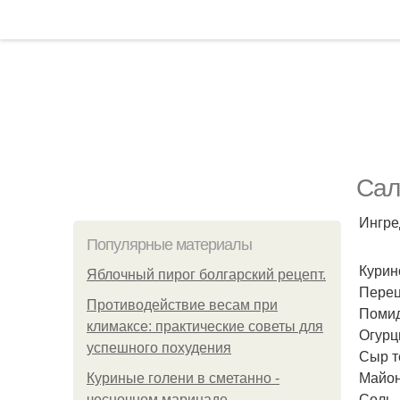
Сал
Ингре
Популярные материалы
Курин
Яблочный пирог болгарский рецепт.
Перец
Противодействие весам при
Помид
климаксе: практические советы для
Огурцы
успешного похудения
Сыр т
Майоне
Куриные голени в сметанно -
Соль, 
чесночном маринаде.