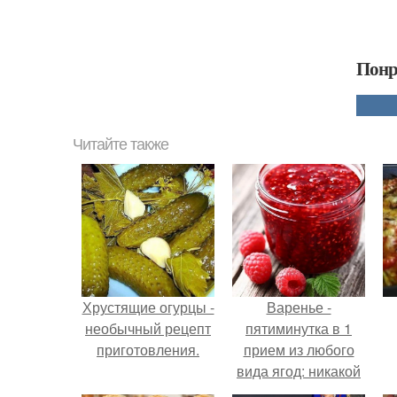
Понр
Читайте также
Хрустящие огурцы -
Варенье -
необычный рецепт
пятиминутка в 1
приготовления.
прием из любого
вида ягод: никакой
длительной варки,