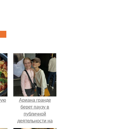
pую
Ариана гранде
берет паузу в
публичной
деятельности на
фоне слухов о