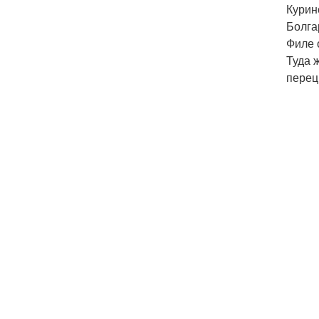
Курин
Болга
Филе 
Туда 
перец