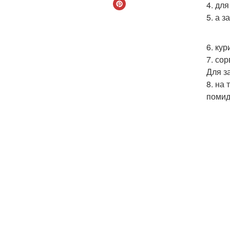
4. дл
5. а 
6. ку
7. со
Для з
8. на
помид