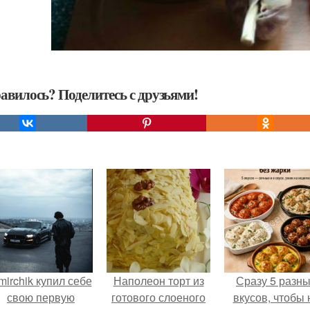
авилось? Поделитесь с друзьями!
mirchik купил себе
Наполеон торт из
Сразу 5 разн
свою первую
готового слоеного
вкусов, чтобы 