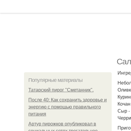
Сал
Ингре
Популярные материалы
Небол
Оливко
Татарский пирог "Сметанник".
Курины
После 40: Как сохранить здоровье и
Кочан 
энергию с помощью правильного
Сыр - 
питания
Черри 
Артур пирожков опубликовал в
Приго
социальных сетях трогательное