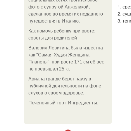
1. ср
фото с супругой Анжеликой,
2. суш
сделанное во время их недавнего
3. те
путешествия в Италию.
Как помочь ребенку при рвоте:
советы для родителей
Валерия Левитина была известна
как "Самая Худая Женщина
Планеты": при росте 171 см её вес
не превышал 25 кг.
Ариана гранде берет паузу в
публичной деятельности на фоне
слухов о своем здоровье.
Печеночный торт. Ингредиенты.