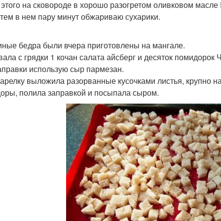
я этого на сковороде в хорошо разогретом оливковом масле
затем в нем пару минут обжариваю сухарики.
риные бедра были вчера приготовлены на мангале.
рвала с грядки 1 кочан салата айсберг и десяток помидорок 
аправки использую сыр пармезан.
 тарелку выложила разорванные кусочками листья, крупно н
оры, полила заправкой и посыпала сыром.