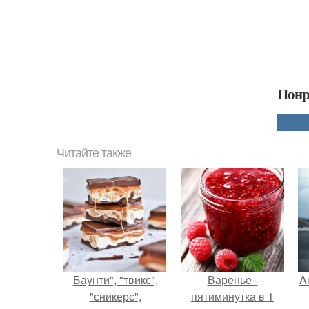
Понр
Читайте также
Баунти", "твикс",
Варенье -
A
"сникерс",
пятиминутка в 1