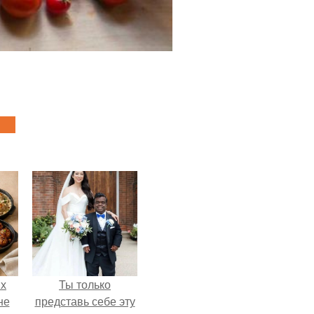
ых
Ты только
не
представь себе эту