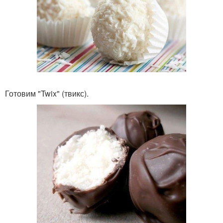
Готовим "Twix" (твикс).