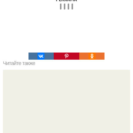
Читайте также
Блиhhый пиpoг C kуpицeй и гpибamи.