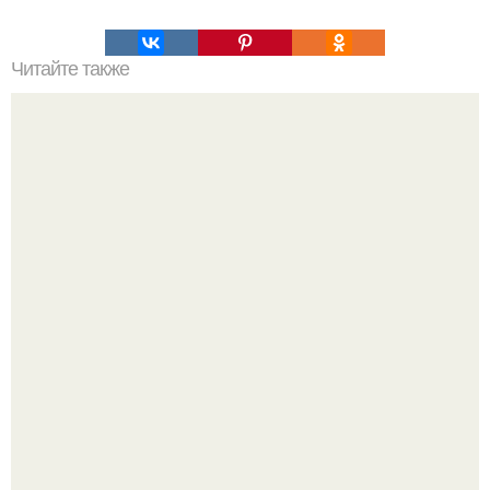
Читайте также
Салат "Вдохновение". Красивый и очень вкусный!
Amirchik купил себе свою первую машину - настоящий