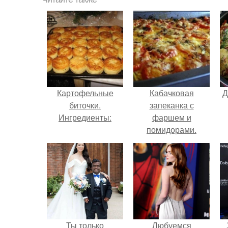
Картофельные
Кабачковая
Д
биточки.
запеканка с
Ингредиенты:
фаршем и
помидорами.
Ты только
Любуемся