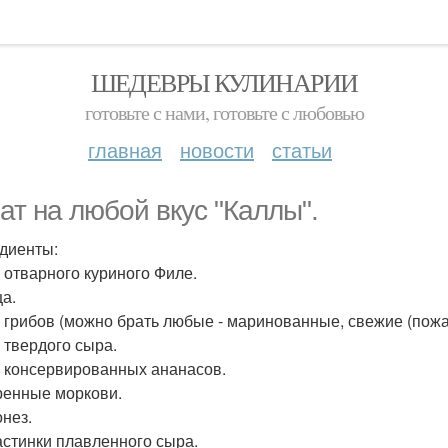
ШЕДЕВРЫ КУЛИНАРИИ
готовьте с нами, готовьте с любовью
главная
новости
статьи
ат на любой вкус "Каллы".
диенты:
г отварного куриного Филе.
ца.
 г грибов (можно брать любые - маринованные, свежие (пожар
г твердого сыра.
 г консервированных ананасов.
аренные моркови.
онез.
ластинки плавленного сыра.