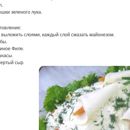
п.
ышки зеленого лука.
товление:
 выложить слоями, каждый слой смазать майонезом.
ибы.
риное Филе.
анасы.
тертый сыр.