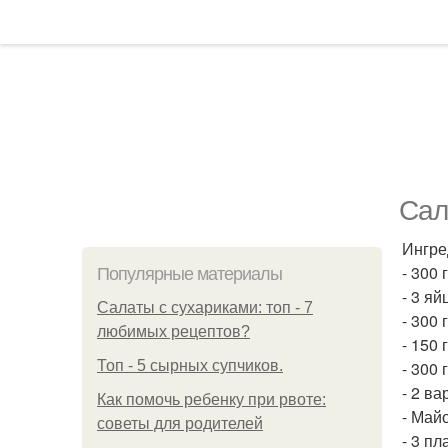
Сал
Ингре
- 300 
Популярные материалы
- 3 яй
Салаты с сухариками: топ - 7
- 300
любимых рецептов?
- 150 
Топ - 5 сырных супчиков.
- 300
- 2 в
Как помочь ребенку при рвоте:
- Май
советы для родителей
- 3 п