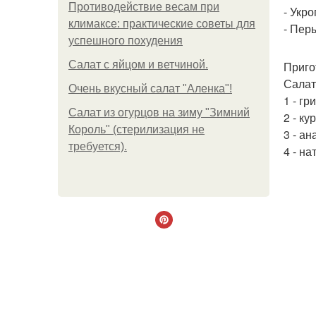
Противодействие весам при
- Укро
климаксе: практические советы для
- Пер
успешного похудения
Салат с яйцом и ветчиной.
Приго
Салат
Очень вкусный салат "Аленка"!
1 - гр
Салат из огурцов на зиму "Зимний
2 - ку
Король" (стерилизация не
3 - ан
требуется).
4 - на