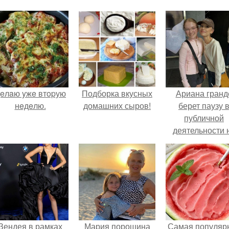
eлaю yжe втopую
Подборка вкусных
Ариана гранд
нeдeлю.
домашних сыров!
берет паузу 
публичной
деятельности 
фоне слухов 
своем здоровь
Зендея в рамках
Мария порошина
Самая популяр