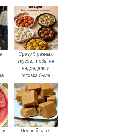
е
Сразу 5 разных
в
вкусов, чтобы не
надоедало и
на
готовка была
о
проще.
е.
ная
Первый раз я