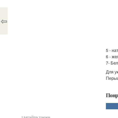
⇦
5 - на
6 - же
7- Бел
Для у
Перыш
Понр
Читайте также