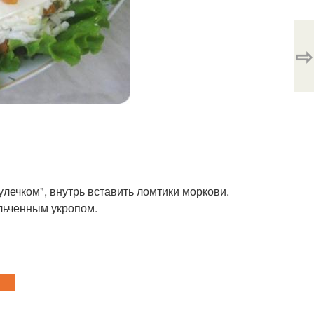
⇨
улечком", внутрь вставить ломтики моркови.
льченным укропом.