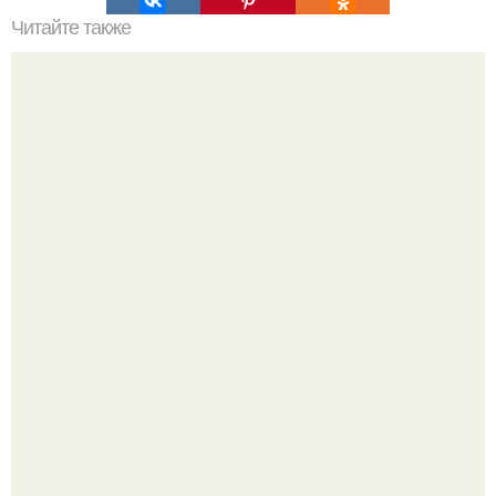
Читайте также
Хрустящие огурцы - необычный рецепт приготовления.
Amirchik купил себе свою первую машину - настоящий
автомобиль мечты для многих автолюбителей.