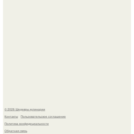
Сын Луи де фюнеса, который выбрал свой путь.
Первый раз я попробовал его, когда приехал в гости к
деду.
© 2026 Шедевры кулинарии
Контакты
Пользовательское соглашение
Политика конфидециальности
Обратная связь