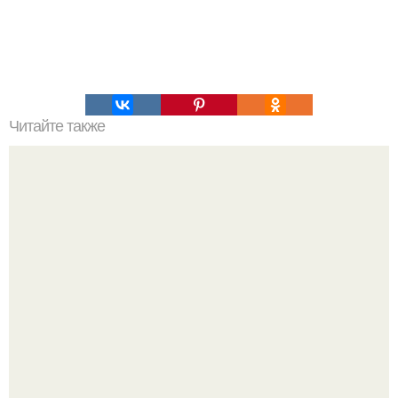
Читайте также
Невероятно вкусный трех - слойный пирог, в беконе (без
муки), в мультиварке.