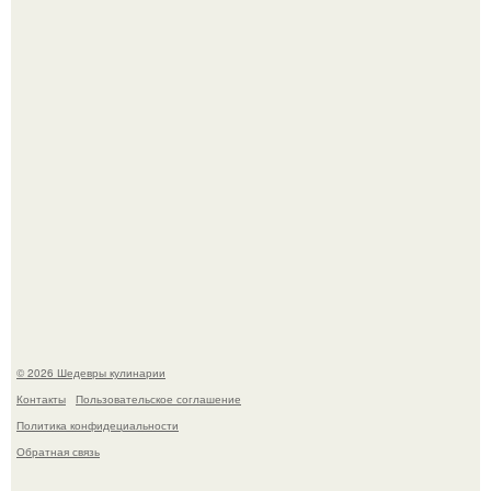
Мария порошина показала повзрослевшую дочь.
Первый раз я попробовал его, когда приехал в гости к
деду.
© 2026 Шедевры кулинарии
Контакты
Пользовательское соглашение
Политика конфидециальности
Обратная связь