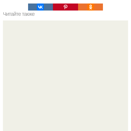
Читайте также
Пирог "Божественный"? Ингредиенты:
Кабачковая запеканка с фаршем и помидорами.