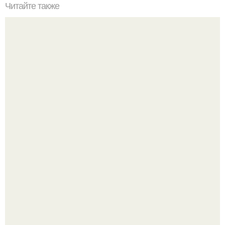
Читайте также
Супер вкусные отбивнушки с тонкой луковой ноткой.
Кабачковая запеканка с фаршем и помидорами.