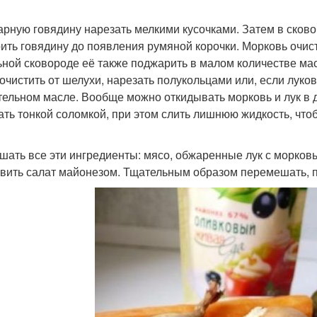
варную говядину нарезать мелкими кусочками. Затем в ско
ить говядину до появления румяной корочки. Морковь очисти
ьной сковороде её также поджарить в малом количестве ма
к очистить от шелухи, нарезать полукольцами или, если луко
тельном масле. Вообще можно откидывать морковь и лук в д
ать тонкой соломкой, при этом слить лишнюю жидкость, чтоб
ешать все эти ингредиенты: мясо, обжаренные лук с морков
вить салат майонезом. Тщательным образом перемешать, по