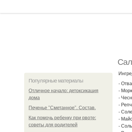
Сал
Ингре
Популярные материалы
- Отва
- Морк
Отличное начало: детоксикация
- Чесн
дома
- Репч
Печенье "Сметанное". Состав.
- Соле
Как помочь ребенку при рвоте:
- Майо
советы для родителей
- Соль