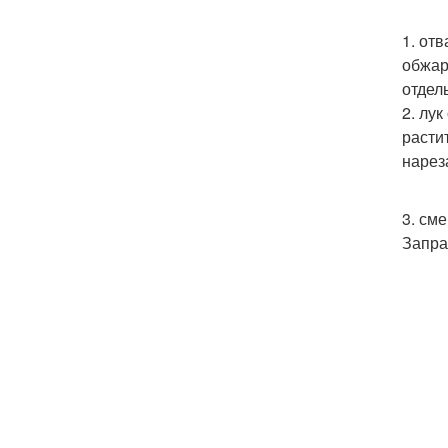
1. от
обжар
отдел
2. лу
расти
нарез
3. см
Запра