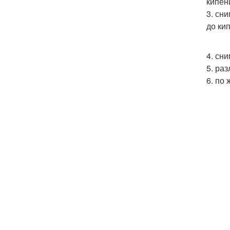
кипен
3. сн
до ки
4. сн
5. ра
6. по