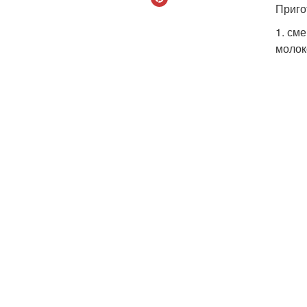
Приго
1. см
молок