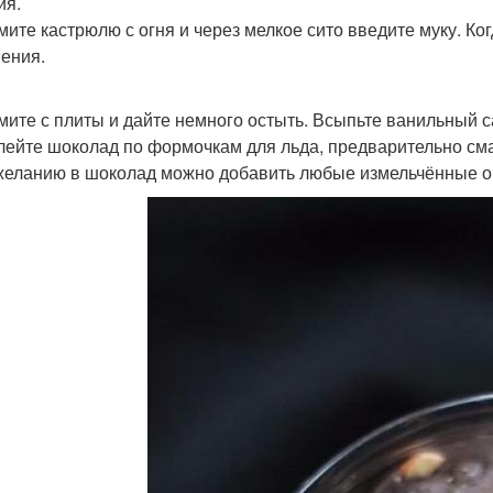
ия.
имите кастрюлю с огня и через мелкое сито введите муку. Ко
пения.
имите с плиты и дайте немного остыть. Всыпьте ванильный 
злейте шоколад по формочкам для льда, предварительно см
 желанию в шоколад можно добавить любые измельчённые ор