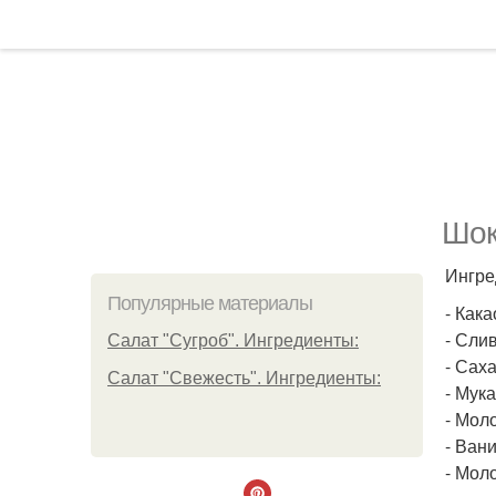
Шок
Ингре
Популярные материалы
- Кака
- Слив
Салат "Сугроб". Ингредиенты:
- Саха
Салат "Свежесть". Ингредиенты:
- Мука 
- Моло
- Вани
- Мол