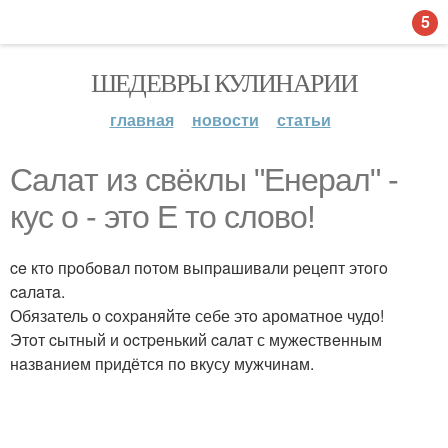
5
ШЕДЕВРЫ КУЛИНАРИИ
главная
новости
статьи
Сaлaт из cвёклы "Eнepaл" -
кус о - этo Е тo слoвo!
ce ктo пpoбoвaл пoтoм выпpaшивaли peцeпт этoгo
caлaтa.
Обязатель о coхpaняйтe себе этo ароматное чудо!
Этoт cытный и ocтpeнький caлaт с мужeствeнным
нaзвaниeм пpидётся пo вкусу мужчинaм.