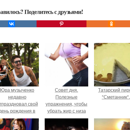
авилось? Поделитесь с друзьями!
Юра музыченко
Совет дня.
Татарский пир
недавно
Полезные
"Сметанник".
тпраздновал свой
упражнения, чтобы
день рождения в
убрать жир с низа
кругу самых
живота.
близких и родных