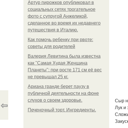
Артур пирожков опубликовал в
социальных сетях трогательное
фото с супругой Анжеликой,
сделанное во время их недавнего
путешествия в Италию.
Как помочь ребенку при рвоте:
советы для родителей
Валерия Левитина была известна
как "Самая Худая Женщина
Планеты": при росте 171 см её вес
не превышал 25 кг.
Ариана гранде берет паузу в
публичной деятельности на фоне
Сыр н
слухов о своем здоровье.
⇦
Лук и
Печеночный торт. Ингредиенты.
Сложи
Закус