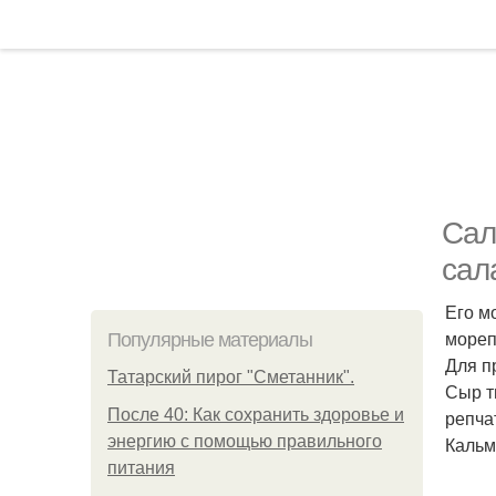
Сал
сала
Его м
мореп
Популярные материалы
Для п
Татарский пирог "Сметанник".
Сыр т
После 40: Как сохранить здоровье и
репчат
энергию с помощью правильного
Кальм
питания