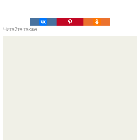
Читайте также
Хлеб цельнозерновой это, какой. Цельнозерновой хлеб.
Настоящий цельнозерновой хлеб очень для здоровья
полезен.