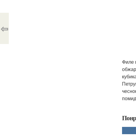
⇦
Филе 
обжар
кубик
Петру
чесно
помид
Понр