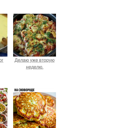
ог
Дeлaю yжe втopую
нeдeлю.