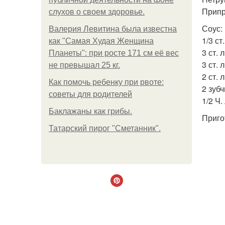
Припр
слухов о своем здоровье.
Соус:
Валерия Левитина была известна
1/3 ст
как "Самая Худая Женщина
3 ст. л
Планеты": при росте 171 см её вес
3 ст. 
не превышал 25 кг.
2 ст. 
Как помочь ребенку при рвоте:
2 зубч
советы для родителей
1/2 Ч.
Баклажаны как грибы.
Приго
Татарский пирог "Сметанник".