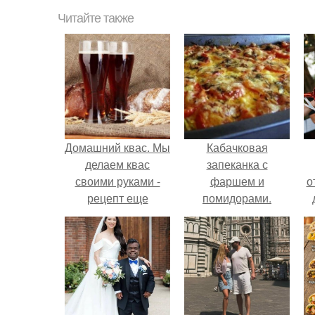
Читайте также
Домашний квас. Мы
Кабачковая
делаем квас
запеканка с
своими руками -
фаршем и
о
рецепт еще
помидорами.
"Советский" -
проверенный.