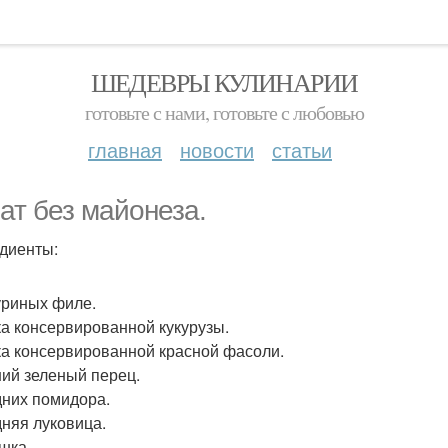
ШЕДЕВРЫ КУЛИНАРИИ
готовьте с нами, готовьте с любовью
главная
новости
статьи
ат без майонеза.
диенты:
Куриных филе.
ка консервированной кукурузы.
ка консервированной красной фасоли.
ий зеленый перец.
дних помидора.
дняя луковица.
шка.