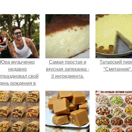
Юра музыченко
Самая простая и
Татарский пир
недавно
вкусная запеканка -
"Сметанник".
тпраздновал свой
3 ингредиента.
день рождения в
кругу самых
близких и родных
людей.