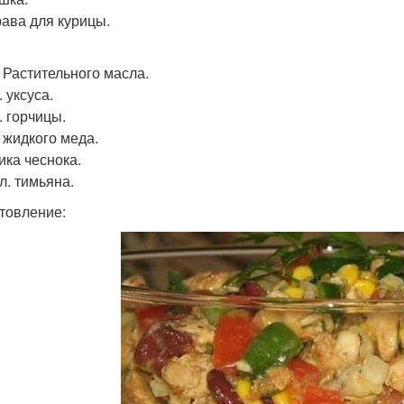
ава для курицы.
. Растительного масла.
. уксуса.
л. горчицы.
л жидкого меда.
ика чеснока.
 л. тимьяна.
товление: