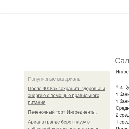
Сал
Ингре
Популярные материалы
? 2. 
После 40: Как сохранить здоровье и
1 бан
энергию с помощью правильного
1 бан
питания
Средн
Печеночный торт. Ингредиенты.
2 сре
1 сре
Ариана гранде берет паузу в
Петру
публичной деятельности на фоне