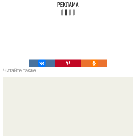
Читайте также
Мегрельские хачапури - пальчики оближешь!