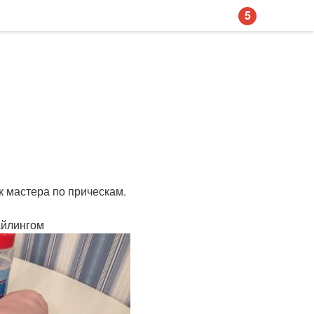
5
к мастера по прическам.
айлингом