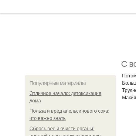
С в
Потом
Больш
Популярные материалы
Трудн
Отличное начало: детоксикация
Макия
дома
Польза и вред апельсинового сока:
что важно знать
Сбрось вес и очисти органы:
простой план детоксикации для