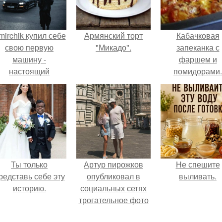
mirchik купил себе
Армянский торт
Кабачковая
свою первую
"Микадо".
запеканка с
машину -
фаршем и
настоящий
помидорами.
втомобиль мечты
для многих
автолюбителей.
Ты только
Артур пирожков
Не спешите
редставь себе эту
опубликовал в
выливать.
историю.
социальных сетях
трогательное фото
с супругой