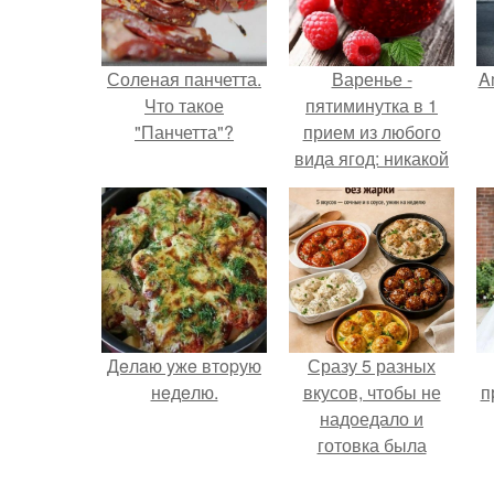
Соленая панчетта.
Варенье -
A
Что такое
пятиминутка в 1
"Панчетта"?
прием из любого
вида ягод: никакой
длительной варки,
а
все витамины на
месте!
Дeлaю yжe втopую
Сразу 5 разных
нeдeлю.
вкусов, чтобы не
п
надоедало и
готовка была
проще.