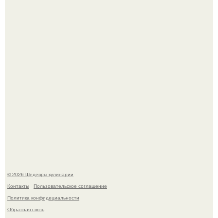
Лето - лучшее время для сочных овощей, свежей зелени
и салатов, которые готовятся буквально за несколько
минут.
Этот рецепт с первого раза даже у новичков получается.
© 2026 Шедевры кулинарии
Контакты
Пользовательское соглашение
Политика конфидециальности
Обратная связь