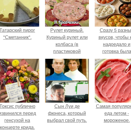
Татарский пирог
Рулет куриный.
Сразу 5 разн
"Сметанник".
Куриный рулет или
вкусов, чтобы 
колбаса (в
надоедало и
пластиковой
готовка был
бутылке).
проще.
Токсис публично
Сын Луи де
Самая популяр
извинился перед
фюнеса, который
еда летом -
генсухой на
выбрал свой путь.
мороженое.
концерте крида.