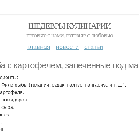
ШЕДЕВРЫ КУЛИНАРИИ
готовьте с нами, готовьте с любовью
главная
новости
статьи
а с картофелем, запеченные под ма
диенты:
г Филе рыбы (тилапия, судак, палтус, пангасиус и т. д. ).
 картофеля.
г помидоров.
г сыра.
онез.
.
ц.