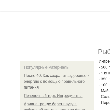
Рыб
Ингре
- 500 
Популярные материалы
- 1 кг
После 40: Как сохранить здоровье и
- 350 
энергию с помощью правильного
- 100 
питания
- Май
Печеночный торт. Ингредиенты.
- Соль
- Пере
Ариана гранде берет паузу в
публичной деятельности на фоне