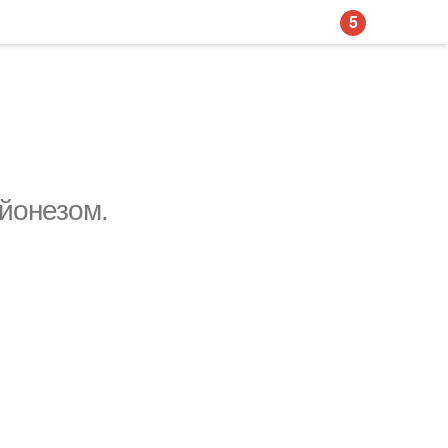
5
йонезом.