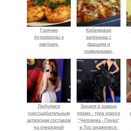
Горячие
Кабачковая
бутерброды к
запеканка с
завтраку.
фаршем и
помидорами.
Любуемся
Зендея в рамках
сногсшибательным
промо - тура нового
актерским составом
"Человека - Паука"
на очередной
в Лос-анджелесе.