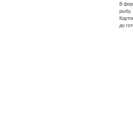
В фор
рыбу.
Карто
до го