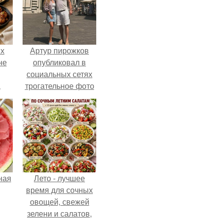
ых
Артур пирожков
не
опубликовал в
социальных сетях
а
трогательное фото
с супругой
Анжеликой,
сделанное во
время их недавнего
путешествия в
Италию.
ная
Лето - лучшее
время для сочных
овощей, свежей
зелени и салатов,