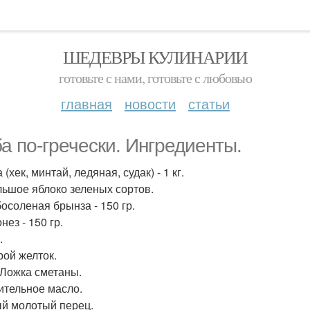
ШЕДЕВРЫ КУЛИНАРИИ
готовьте с нами, готовьте с любовью
главная
новости
статьи
а по-гречески. Ингредиенты.
 (хек, минтай, ледяная, судак) - 1 кг.
ольшое яблоко зеленых сортов.
босоленая брынза - 150 гр.
нез - 150 гр.
.
рой желток.
. Ложка сметаны.
тительное масло.
ый молотый перец.