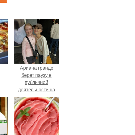
Ариана гранде
берет паузу в
публичной
деятельности на
фоне слухов о
своем здоровье.