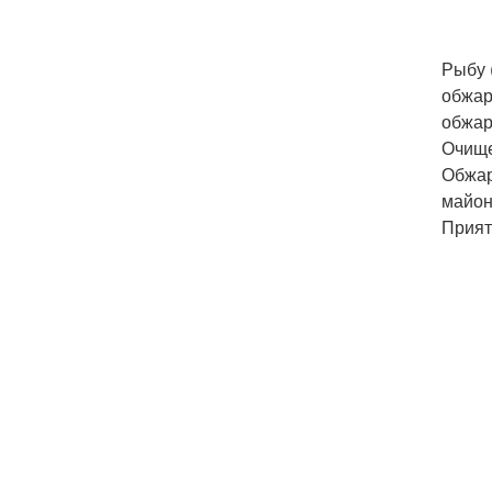
Рыбу 
обжар
обжар
Очище
Обжар
майон
Прият