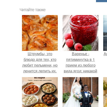
Читайте также
Штрумбы, это
Варенье -
A
блюдо для тех, кто
пятиминутка в 1
любит пельмени, но
прием из любого
ленится лепить их.
вида ягод: никакой
длительной варки,
а
все витамины на
месте!