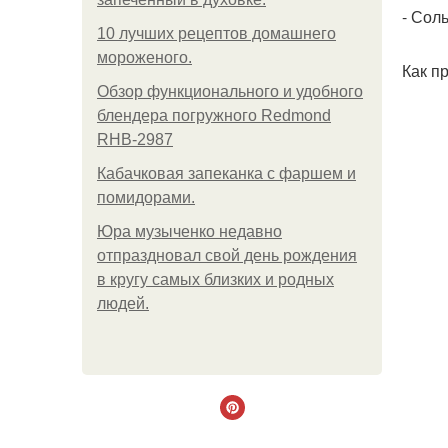
- Соль
10 лучших рецептов домашнего
мороженого.
Как п
Обзор функционального и удобного
блендера погружного Redmond
RHB-2987
Кабачковая запеканка с фаршем и
помидорами.
Юра музыченко недавно
отпраздновал свой день рождения
в кругу самых близких и родных
людей.