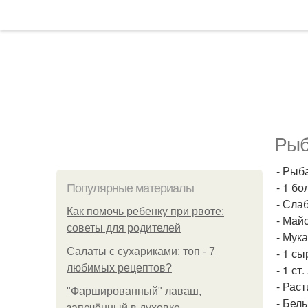
Рыб
- Рыба
- 1 б
Популярные материалы
- Сла
Как помочь ребенку при рвоте:
- Майо
советы для родителей
- Мука
Салаты с сухариками: топ - 7
- 1 сы
любимых рецептов?
- 1 ст
- Рас
"Фаршированный" лаваш,
- Бел
запечённый в духовке.