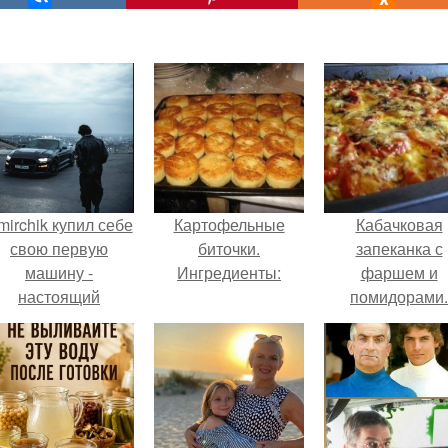
mirchik купил себе
Картофельные
Кабачковая
свою первую
биточки.
запеканка с
машину -
Ингредиенты:
фаршем и
настоящий
помидорами.
втомобиль мечты
для многих
автолюбителей.