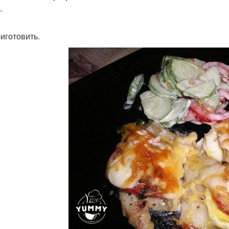
.
риготовить.