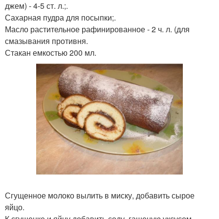
джем) - 4-5 ст. л.;.
Сахарная пудра для посыпки;.
Масло растительное рафинированное - 2 ч. л. (для
смазывания противня.
Стакан емкостью 200 мл.
Сгущенное молоко вылить в миску, добавить сырое
яйцо.
К сгущенке и яйцу добавить соду, гашеную уксусом,