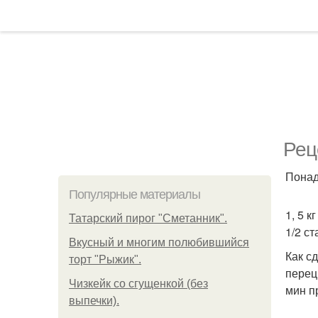
Рец
Понад
Популярные материалы
1, 5 к
Татарский пирог "Сметанник".
1/2 ст
Вкусный и многим полюбившийся
Как с
торт "Рыжик".
перец
Чизкейк со сгущенкой (без
мин п
выпечки).