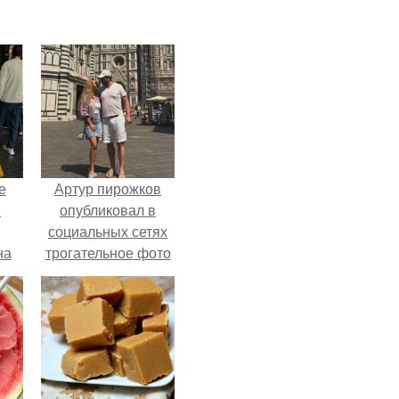
е
Артур пирожков
в
опубликовал в
социальных сетях
на
трогательное фото
о
с супругой
е.
Анжеликой,
сделанное во
время их недавнего
путешествия в
Италию.