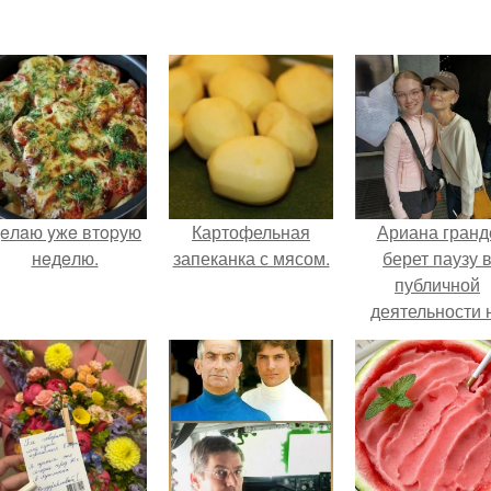
eлaю yжe втopую
Картофельная
Ариана гранд
нeдeлю.
запеканка с мясом.
берет паузу 
публичной
деятельности 
фоне слухов 
своем здоровь