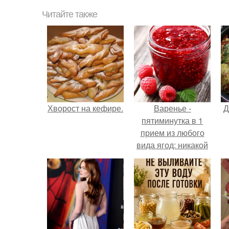
Читайте также
Хворост на кефире.
Варенье -
Д
пятиминутка в 1
прием из любого
вида ягод: никакой
длительной варки,
все витамины на
месте!