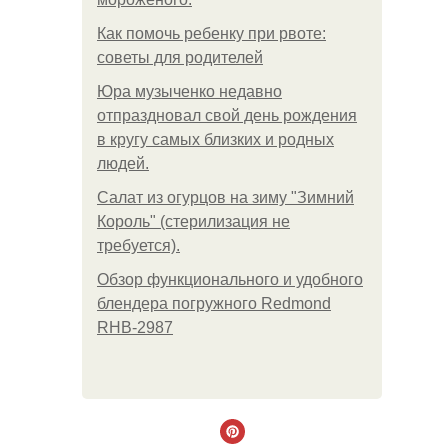
Как помочь ребенку при рвоте:
советы для родителей
Юра музыченко недавно
отпраздновал свой день рождения
в кругу самых близких и родных
людей.
Салат из огурцов на зиму "Зимний
Король" (стерилизация не
требуется).
Обзор функционального и удобного
блендера погружного Redmond
RHB-2987