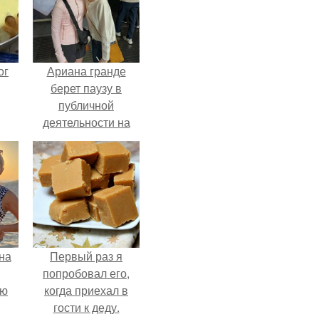
ог
Ариана гранде
берет паузу в
публичной
деятельности на
фоне слухов о
своем здоровье.
на
Первый раз я
попробовал его,
ую
когда приехал в
гости к деду.