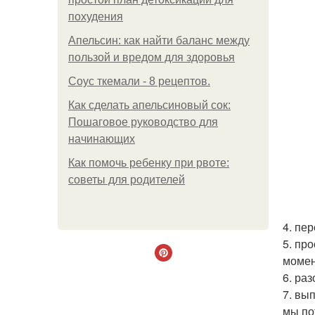
похудения
Апельсин: как найти баланс между
пользой и вредом для здоровья
Соус ткемали - 8 рецептов.
Как сделать апельсиновый сок:
Пошаговое руководство для
начинающих
Как помочь ребенку при рвоте:
советы для родителей
4. пе
5. пр
момен
6. ра
7. вы
мы по