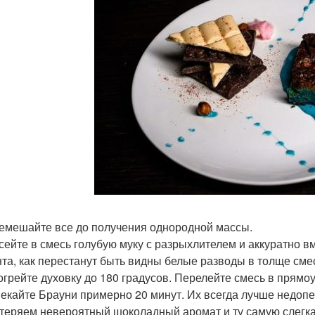
ремешайте все до получения однородной массы.
осейте в смесь голубую муку с разрыхлителем и аккуратно 
та, как перестанут быть видны белые разводы в толще сме
зогрейте духовку до 180 градусов. Перелейте смесь в прям
пекайте Брауни примерно 20 минут. Их всегда лучше недопеч
теряем невероятный шоколадный аромат и ту самую слегк