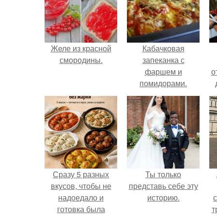
Желе из красной
Кабачковая
смородины.
запеканка с
фаршем и
о
помидорами.
Сразу 5 разных
Ты только
вкусов, чтобы не
представь себе эту
надоедало и
историю.
готовка была
т