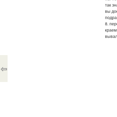
так з
вы до
подра
8. пе
краем
вывал
⇦