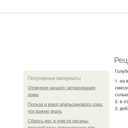
Рец
Голуб
Популярные материалы
1. на
смеси
Отличное начало: детоксикация
солью
дома
2. в 
Польза и вред апельсинового сока:
3. до
что важно знать
Сбрось вес и очисти органы:
простой план детоксикации для