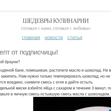
ШЕДЕВРЫ КУЛИНАРИИ
готовьте с нами, готовьте с любовью
главная
новости
статьи
епт от подписчицы!
ой брауни?
 водяной бане, помешивая, растопите масло и шоколад. Ни 
 закипеть. Нам нужно только темперировать шоколад, но не 
тся воедино, снимите смесь с огня и дайте остыть.
отдельной миске взбейте яйца с сахаром в течение 3 минут, п
бавьте в яичную смесь остывшую смесь масла с шоколадом.