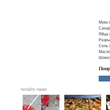
Мука г
Сахар 
Яйца 
Разры
Соль 3
Масло
Шокол
Понр
Читайте также