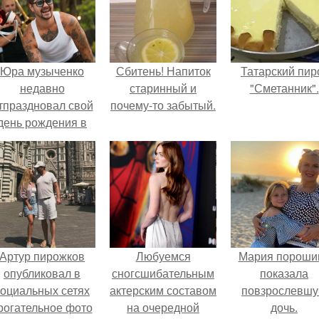
Юра музыченко
Сбитень! Напиток
Татарский пир
недавно
старинный и
"Сметанник".
тпраздновал свой
почему-то забытый.
день рождения в
кругу самых
близких и родных
людей.
Артур пирожков
Любуемся
Мария пороши
опубликовал в
сногсшибательным
показала
социальных сетях
актерским составом
повзрослевш
рогательное фото
на очередной
дочь.