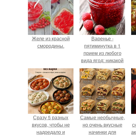
Желе из красной
Варенье -
смородины.
пятиминутка в 1
прием из любого
вида ягод: никакой
длительной варки,
все витамины на
месте!
Сразу 5 разных
Самые необычные,
вкусов, чтобы не
но очень вкусные
с
надоедало и
начинки для
а