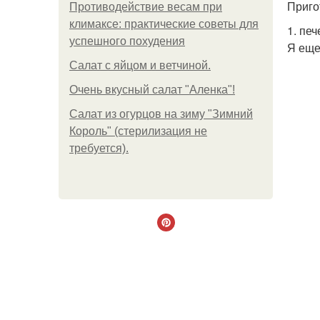
Приго
Противодействие весам при
климаксе: практические советы для
1. пе
успешного похудения
Я еще
Салат с яйцом и ветчиной.
Очень вкусный салат "Аленка"!
Салат из огурцов на зиму "Зимний
Король" (стерилизация не
требуется).