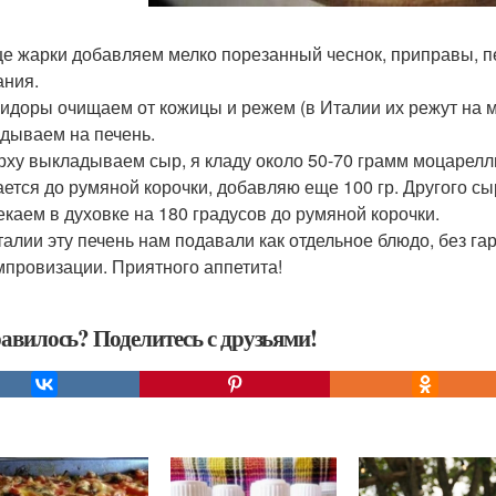
це жарки добавляем мелко порезанный чеснок, приправы,
ания.
мидоры очищаем от кожицы и режем (в Италии их режут на ме
дываем на печень.
ерху выкладываем сыр, я кладу около 50-70 грамм моцареллы
ается до румяной корочки, добавляю еще 100 гр. Другого сы
пекаем в духовке на 180 градусов до румяной корочки.
Италии эту печень нам подавали как отдельное блюдо, без га
мпровизации. Приятного аппетита!
авилось? Поделитесь с друзьями!