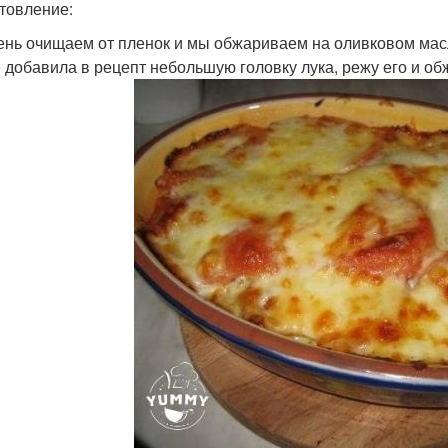
товление:
чень очищаем от пленок и мы обжариваем на оливковом масл
 добавила в рецепт небольшую головку лука, режу его и об