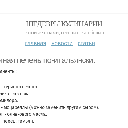
ШЕДЕВРЫ КУЛИНАРИИ
готовьте с нами, готовьте с любовью
главная
новости
статьи
иная печень по-итальянски.
диенты:
г - куриной печени.
бчика - чеснока.
помидора.
 г - моцареллы (можно заменить другим сыром).
. л. - оливкового масла.
, перец, тимьян.