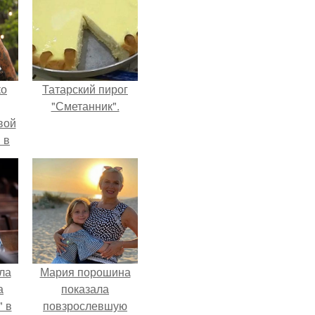
ко
Татарский пирог
"Сметанник".
вой
 в
ых
ла
Мария порошина
а
показала
 в
повзрослевшую