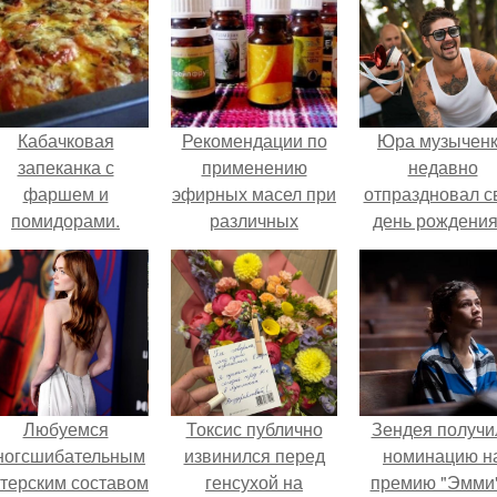
Кабачковая
Рекомендации по
Юра музычен
запеканка с
применению
недавно
фаршем и
эфирных масел при
отпраздновал с
помидорами.
различных
день рождения
проблемах с кожей
кругу самых
лица:
близких и родн
людей.
Любуемся
Токсис публично
Зендея получи
ногсшибательным
извинился перед
номинацию н
ктерским составом
генсухой на
премию "Эмми"