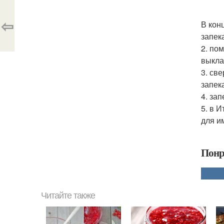
⇦
В кон
запек
2. по
выкла
3. св
запек
4. за
5. в 
для и
Понр
Читайте также