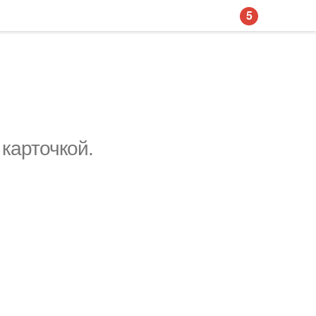
5
 карточкой.
.