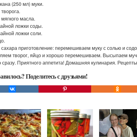
акана (250 мл) муки.
г творога.
г мягкого масла.
 Чайной ложки соды.
 чайной ложки соли.
цо.
 г сахара приготовление: перемешиваем муку с солью и сод
ляем творог, яйцо и хорошо перемешиваем. Высыпаем мучн
 сразу. Приятного аппетита! Домашняя кулинария. Рецепты
авилось? Поделитесь с друзьями!