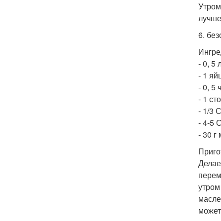
Утром
лучше
6. бе
Ингре
- 0, 5
- 1 яй
- 0, 5
- 1 с
- 1/3
- 4-5 
- 30 
Приго
Делае
перем
утром
масле
может