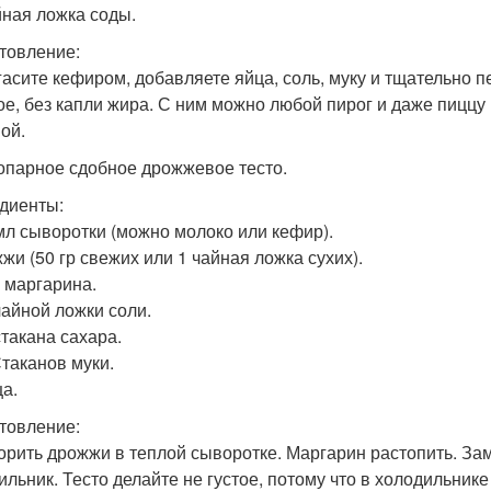
айная ложка соды.
товление:
гасите кефиром, добавляете яйца, соль, муку и тщательно п
ое, без капли жира. С ним можно любой пирог и даже пиццу 
ой.
зопарное сдобное дрожжевое тесто.
диенты:
 мл сыворотки (можно молоко или кефир).
жжи (50 гр свежих или 1 чайная ложка сухих).
г маргарина.
 чайной ложки соли.
 стакана сахара.
Стаканов муки.
ца.
товление:
орить дрожжи в теплой сыворотке. Маргарин растопить. Зам
ильник. Тесто делайте не густое, потому что в холодильнике