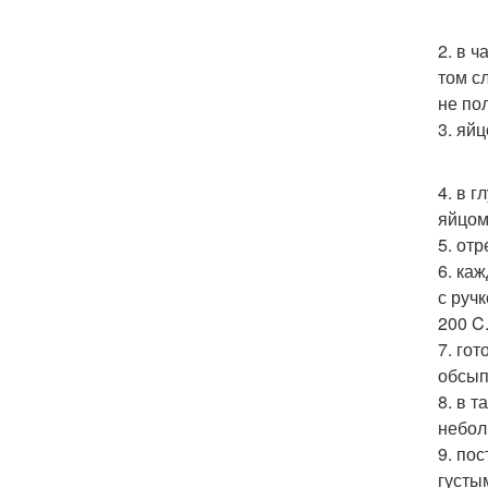
2. в 
том с
не по
3. яй
4. в 
яйцом.
5. от
6. ка
с руч
200 C
7. го
обсып
8. в 
небол
9. по
густы