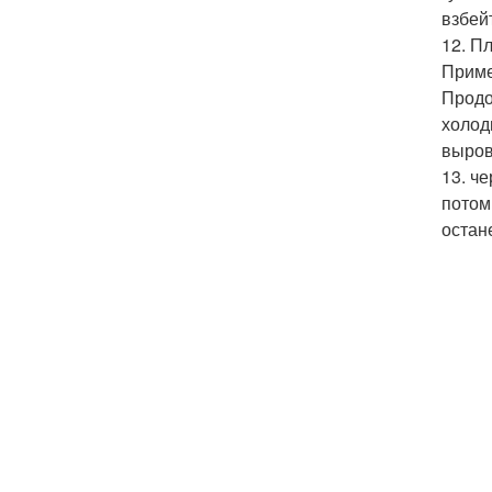
взбей
12. П
Приме
Продо
холод
выров
13. ч
потом
остан