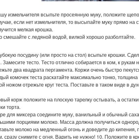
чашу измельчителя всыпьте просеянную муку, положите щепо
лучае, если нет измельчителя, то высыпайте муку прямо на с
лучится мелкая крошка.
цо смешайте с ледяной водой, вилкой хорошо разболтайте.
глубокую посудину (или просто на стол) всыпьте крошки. Сде
 Замесите тесто. Тесто отлично собирается в ком, к рукам н
режьте два квадрата пергамента. Коржи очень быстро пекутс
ждый комочек теста раскатайте максимально тонко, толщина
кой ножом отрежьте круг теста. Поставьте в таком виде в ду
.
товый корж положите на плоскую тарелку остывать, а остатки
ки торта.
таре для миксера соедините муку, ванильный и обычный сах
ьшими порциями молоко. Масса должна получиться однород
ставьте молоко на медленный огонь и доведите до кипения, 
м, сразу снимите с огня. Варить не нужно! 10. Положите в