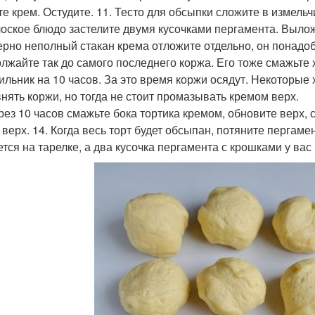
те крем. Остудите. 11. Тесто для обсыпки сложите в измельч
лоское блюдо застелите двумя кусочками пергамента. Выложи
рно неполный стакан крема отложите отдельно, он понадоб
лжайте так до самого последнего коржа. Его тоже смажьте 
ильник на 10 часов. За это время коржи осядут. Некоторые 
нять коржи, но тогда не стоит промазывать кремом верх.
ерез 10 часов смажьте бока тортика кремом, обновите верх,
 верх. 14. Когда весь торт будет обсыпан, потяните пергаме
ется на тарелке, а два кусочка пергамента с крошками у вас 