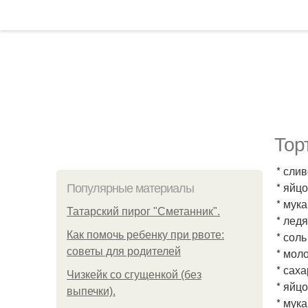
Тор
* слив
* яйцо
Популярные материалы
* мука
Татарский пирог "Сметанник".
* ледя
Как помочь ребенку при рвоте:
* соль
советы для родителей
* моло
* саха
Чизкейк со сгущенкой (без
* яйцо
выпечки).
* мука 